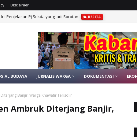
icy
Disclaimer
Ini Penjelasan Pj Sekda yang Jadi Sorotan
BERITA
 Pemkab Bireuen Benahi Penanganan Bencana
BERITA
OSIAL BUDAYA
JURNALIS WARGA
DOKUMENTASI
EKO
iterjang Banjir, Warga Khawatir Terisolir
en Ambruk Diterjang Banjir,