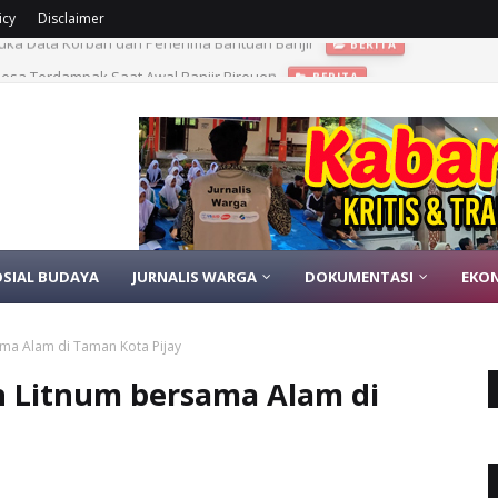
icy
Disclaimer
Desa Terdampak Saat Awal Banjir Bireuen
BERITA
OSIAL BUDAYA
JURNALIS WARGA
DOKUMENTASI
EKO
ma Alam di Taman Kota Pijay
 Litnum bersama Alam di