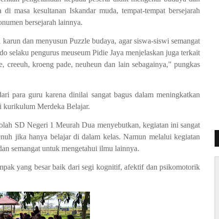
ya di masa kesultanan Iskandar muda, tempat-tempat bersejarah
numen bersejarah lainnya.
ta karun dan menyusun Puzzle budaya, agar siswa-siswi semangat
do selaku pengurus meuseum Pidie Jaya menjelaskan juga terkait
ubee, creeuh, kroeng pade, neuheun dan lain sebagainya," pungkas
ari para guru karena dinilai sangat bagus dalam meningkatkan
ti kurikulum Merdeka Belajar.
ekolah SD Negeri 1 Meurah Dua menyebutkan, kegiatan ini sangat
enuh jika hanya belajar di dalam kelas. Namun melalui kegiatan
 dan semangat untuk mengetahui ilmu lainnya.
k yang besar baik dari segi kognitif, afektif dan psikomotorik