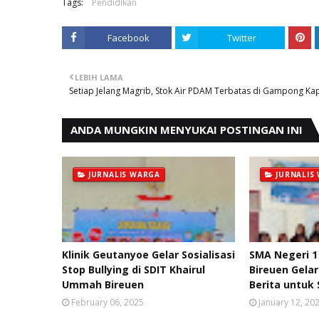
Tags:
Pendidikan
Facebook
Twitter
LEBIH LAMA
Setiap Jelang Magrib, Stok Air PDAM Terbatas di Gampong Ka
ANDA MUNGKIN MENYUKAI POSTINGAN INI
JURNALIS WARGA
JURNALIS
Klinik Geutanyoe Gelar Sosialisasi
SMA Negeri 
Stop Bullying di SDIT Khairul
Bireuen Gelar
Ummah Bireuen
Berita untuk 
February 06, 2025
January 12, 20