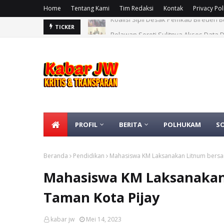
Home
Tentang Kami
Tim Redaksi
Kontak
Privacy Pol
Relawan Soroti Sulitnya Akses Data 
TICKER
PROFIL
BERITA
POLHUKAM
S
Beranda
Pendidikan
Mahasiswa KM Laksanakan Litnum bersa
Mahasiswa KM Laksanakan
Taman Kota Pijay
kabar jw
Mei 14, 2023