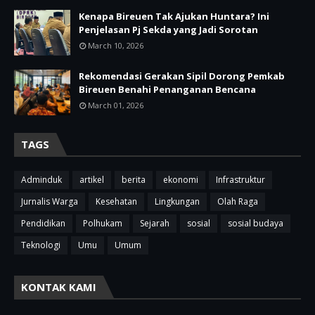
Kenapa Bireuen Tak Ajukan Huntara? Ini
Penjelasan Pj Sekda yang Jadi Sorotan
March 10, 2026
Rekomendasi Gerakan Sipil Dorong Pemkab
Bireuen Benahi Penanganan Bencana
March 01, 2026
TAGS
Adminduk
artikel
berita
ekonomi
Infrastruktur
Jurnalis Warga
Kesehatan
Lingkungan
Olah Raga
Pendidikan
Polhukam
Sejarah
sosial
sosial budaya
Teknologi
Umu
Umum
KONTAK KAMI