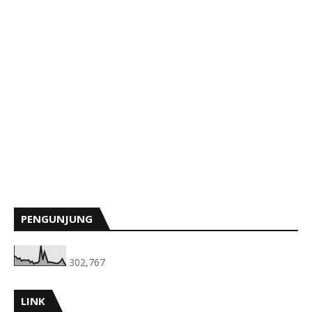
PENGUNJUNG
302,767
LINK