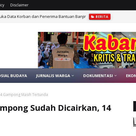
icy
Disclaimer
Buka Data Korban dan Penerima Bantuan Banjir
BERITA
Desa Terdampak Saat Awal Banjir Bireuen
BERITA
OSIAL BUDAYA
JURNALIS WARGA
DOKUMENTASI
EKO
 14 Gampong Masih Tertunda
ampong Sudah Dicairkan, 14