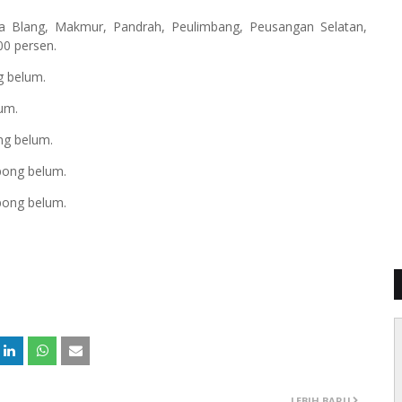
uta Blang, Makmur, Pandrah, Peulimbang, Peusangan Selatan,
0 persen.
g belum.
lum.
ng belum.
pong belum.
pong belum.
LEBIH BARU