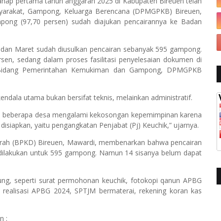
ahap pertama tahun anggaran 2025 di Kabupaten Bireuen telah
syarakat, Gampong, Keluarga Berencana (DPMGPKB) Bireuen,
pong (97,70 persen) sudah diajukan pencairannya ke Badan
, dan Maret sudah diusulkan pencairan sebanyak 595 gampong.
sen, sedang dalam proses fasilitasi penyelesaian dokumen di
la Bidang Pemerintahan Kemukiman dan Gampong, DPMGPKB
ndala utama bukan bersifat teknis, melainkan administratif.
amun beberapa desa mengalami kekosongan kepemimpinan karena
disiapkan, yaitu pengangkatan Penjabat (Pj) Keuchik,” ujarnya.
erah (BPKD) Bireuen, Mawardi, membenarkan bahwa pencairan
h dilakukan untuk 595 gampong. Namun 14 sisanya belum dapat
ung, seperti surat permohonan keuchik, fotokopi qanun APBG
 realisasi APBG 2024, SPTJM bermaterai, rekening koran kas
n :