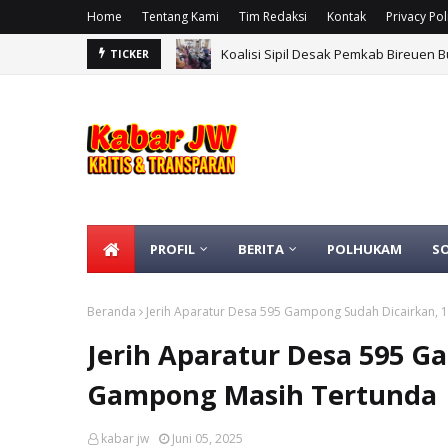
Home
Tentang Kami
Tim Redaksi
Kontak
Privacy Pol
Koalisi Sipil Desak Pemkab Bireuen 
TICKER
Relawan Soroti Sulitnya Akses Data 
PROFIL
BERITA
POLHUKAM
S
Beranda
Jerih Aparatur Desa 595 Gampong Sudah Dicairkan,
Jerih Aparatur Desa 595 G
Gampong Masih Tertunda
kabar jw
Juni 05, 2025