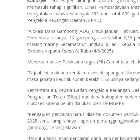
KabarJW
– Proses pencairan jerih aparatur gampong t
memasuki tahap signifikan. Dinas Pemberdayaan Ma
menyatakan bahwa sebanyak 595 dari total 609 gam
Pengelola Keuangan Daerah (BPKD).
“Alokasi Dana Gampong (ADG) untuk Januari, Februari
Sementara sisanya, 14 gampong atau sekitar 2,30 per
masing-masing kecamatan,” ungkap Juliadi, Kepa
Bireuen, kepada
KabarJW
, Rabu (4/6/2025).
Menurut mantan Pelaksana tugas (Plt) Camat Jeunieb, ke
“Sejauh ini tidak ada kendala teknis di lapangan. N
masa jabatan keuchik sudah berakhir. Solusinya sedang 
Sementara itu, Kepala Badan Pengelola Keuangan Da
Penghasilan Tetap (Siltap) dari dana kabupaten suda
diproses karena belum diajukan oleh DPMGPKB.
“Pengajuan pencairan harus disertai dokumen penduk
2025 serta lampirannya, laporan pertanggungjawaban
gampong,” terang Mawardi.
Berikut adalah rekap pencairan dana jerih per kecamata